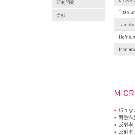
研究開発
Titaniu
文献
Tantalu
Hafniu
Iron an
MICR
様々な
耐熱温度:
反射率 
反射率／