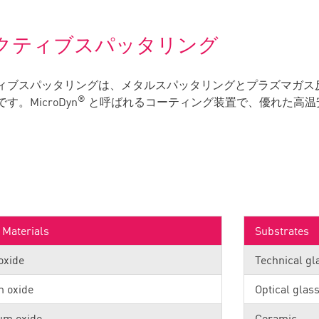
クティブスパッタリング
ィブスパッタリングは、メタルスパッタリングとプラズマガス反応
®
す。MicroDyn
と呼ばれるコーティング装置で、優れた高温
 Materials
Substrates
 oxide
Technical gl
m oxide
Optical glas
um oxide
Ceramic