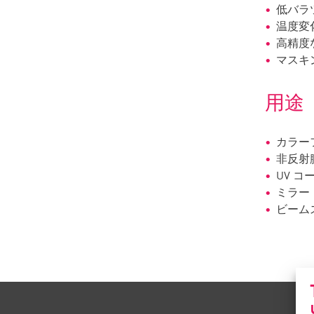
低バラ
温度変
高精度
マスキ
用途
カラー
非反射
UV コ
ミラー
ビーム