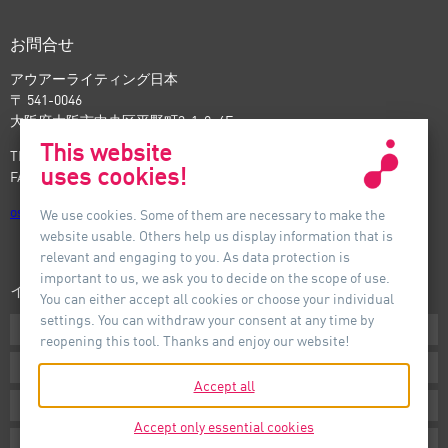
お問合せ
アウアーライティング日本
〒 541-0046
大阪府大阪市中央区平野町3-1-9, 4F
This website
TEL: +81-6-6221-5535
uses cookies!
FAX: +81-6-6221-5537
osaka
@
auer-lighting.com
We use cookies. Some of them are necessary to make the
website usable. Others help us display information that is
relevant and engaging to you. As data protection is
important to us, we ask you to decide on the scope of use.
インフォメーション
You can either accept all cookies or choose your individual
settings. You can withdraw your consent at any time by
ダウンロード
reopening this tool. Thanks and enjoy our website!
条件
Accept all
インプリント
Accept only essential cookies
プライバシー