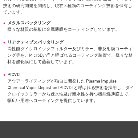
技術の研究開発を開始し、現在 3 種類のコーティング技術を保有し
ています。
メタルスパッタリング
様々な材質の基板に金属薄膜をコーティングしています。
リアクティブスパッタリング
高性能ダイクロイックフィルター及びミラー、非反射膜コーティ
®
ング等を、MicroDyn
と呼ばれるコーティング装置で、様々な材
料を酸化膜にして蒸着しています。
PICVD
アウアーライティングが独自に開発した
P
lasma
I
mpulse
C
hemical
V
apor
D
epostion (PICVD) と呼ばれる技術を採用し、ダイ
クロイックミラーから疎水性及び親水性を持つ機能性薄膜まで、
幅広い用途へコーティングを提供しています。