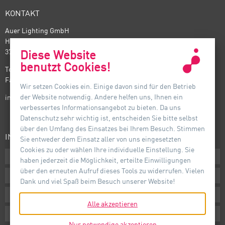
KONTAKT
Auer Lighting GmbH
Hildesheimer Straße 35
37581 Bad Gandersheim
Diese Website
benutzt Cookies!
Telefon: +49(0) 5382 701 · 0
Fax: +49(0) 5382 701 · 297
Wir setzen Cookies ein. Einige davon sind für den Betrieb
der Website notwendig. Andere helfen uns, Ihnen ein
info@auer-lighting.com
verbessertes Informationsangebot zu bieten. Da uns
Datenschutz sehr wichtig ist, entscheiden Sie bitte selbst
über den Umfang des Einsatzes bei Ihrem Besuch. Stimmen
INFORMATIONEN
Sie entweder dem Einsatz aller von uns eingesetzten
Cookies zu oder wählen Ihre individuelle Einstellung. Sie
Downloads
haben jederzeit die Möglichkeit, erteilte Einwilligungen
über den erneuten Aufruf dieses Tools zu widerrufen. Vielen
AGB
Dank und viel Spaß beim Besuch unserer Website!
Impressum
Alle akzeptieren
Datenschutz
Nur notwendige akzeptieren