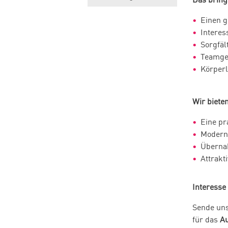
Einen g
Interes
Sorgfäl
Teamge
Körperl
Wir bieten
Eine pr
Moderne
Überna
Attrakt
Interesse
Sende un
für das
Au