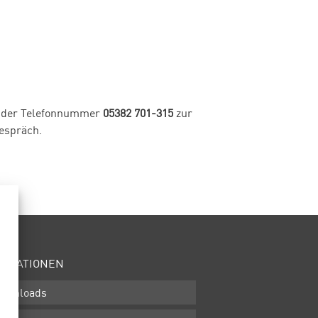
r der Telefonnummer
05382 701-315
zur
espräch.
ORMATIONEN
ownloads