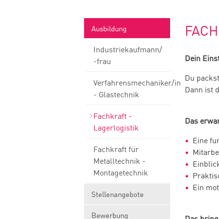
FACH
Ausbildung
Industriekaufmann/
Dein Eins
-frau
Du packst
Verfahrensmechaniker/in
Dann ist 
- Glastechnik
Fachkraft -
Das erwar
Lagerlogistik
Eine fu
Fachkraft für
Mitarbe
Metalltechnik -
Einblic
Montagetechnik
Praktis
Ein mot
Stellenangebote
Bewerbung
Das bring