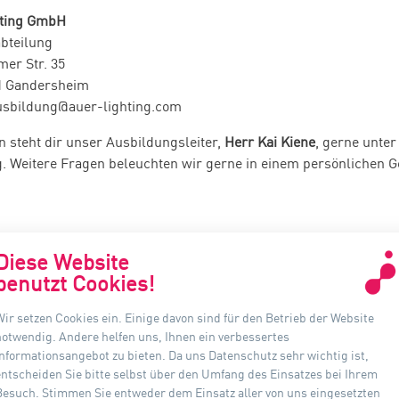
hting GmbH
bteilung
mer Str. 35
d Gandersheim
usbildung@auer-lighting.com
n steht dir unser Ausbildungsleiter,
Herr Kai Kiene
, gerne unte
. Weitere Fragen beleuchten wir gerne in einem persönlichen G
Diese Website
benutzt Cookies!
Wir setzen Cookies ein. Einige davon sind für den Betrieb der Website
KONTAKT
INF
notwendig. Andere helfen uns, Ihnen ein verbessertes
Informationsangebot zu bieten. Da uns Datenschutz sehr wichtig ist,
Auer Lighting GmbH
D
entscheiden Sie bitte selbst über den Umfang des Einsatzes bei Ihrem
Hildesheimer Straße 35
Besuch. Stimmen Sie entweder dem Einsatz aller von uns eingesetzten