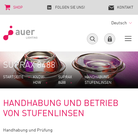
SHOP
FOLGEN SIE UNS!
KONTAKT
Deutsch
SUPRAX 8488
STARTSEITE
KNOW-
SUPRAX
HANDHABUNG
HOW
8488
STUFENLINSEN
HANDHABUNG UND BETRIEB
VON STUFENLINSEN
Handhabung und Prüfung