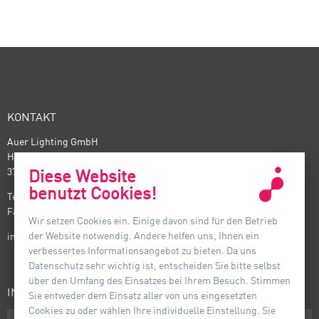
KONTAKT
Auer Lighting GmbH
Hildesheimer Straße 35
37581 Bad Gandersheim
Diese Website
benutzt Cookies!
Telefon: +49(0) 5382 701 · 0
Fax: +49(0) 5382 701 · 297
Wir setzen Cookies ein. Einige davon sind für den Betrieb
der Website notwendig. Andere helfen uns, Ihnen ein
info@auer-lighting.com
verbessertes Informationsangebot zu bieten. Da uns
Datenschutz sehr wichtig ist, entscheiden Sie bitte selbst
über den Umfang des Einsatzes bei Ihrem Besuch. Stimmen
INFORMATIONEN
Sie entweder dem Einsatz aller von uns eingesetzten
Cookies zu oder wählen Ihre individuelle Einstellung. Sie