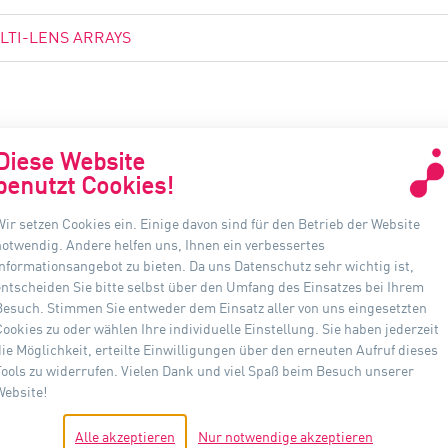
LTI-LENS ARRAYS
Diese Website
benutzt Cookies!
Wir setzen Cookies ein. Einige davon sind für den Betrieb der Website
KONTAKT
INF
notwendig. Andere helfen uns, Ihnen ein verbessertes
Informationsangebot zu bieten. Da uns Datenschutz sehr wichtig ist,
Auer Lighting GmbH
D
entscheiden Sie bitte selbst über den Umfang des Einsatzes bei Ihrem
Hildesheimer Straße 35
Besuch. Stimmen Sie entweder dem Einsatz aller von uns eingesetzten
A
37581 Bad Gandersheim
Cookies zu oder wählen Ihre individuelle Einstellung. Sie haben jederzeit
die Möglichkeit, erteilte Einwilligungen über den erneuten Aufruf dieses
I
Telefon: +49(0) 5382 701 · 0
Tools zu widerrufen. Vielen Dank und viel Spaß beim Besuch unserer
Fax: +49(0) 5382 701 · 297
Website!
D
info@auer-lighting.com
Alle akzeptieren
Nur notwendige akzeptieren
H