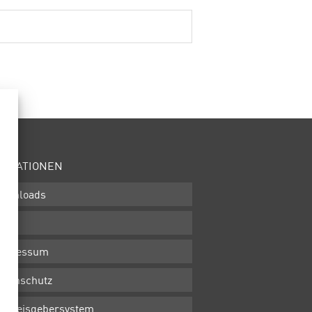
ORMATIONEN
ownloads
GB
mpressum
atenschutz
inweisgebersystem