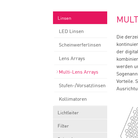
MULT
Linsen
LED Linsen
Die derze
kontinuie
Scheinwerferlinsen
der digit
Lens Arrays
kombinier
werden un
Multi-Lens Arrays
Sogenann
Vorteile.
Stufen-/Vorsatzlinsen
Ausrichtu
Kollimatoren
Lichtleiter
Filter