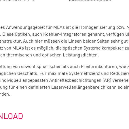
res Anwendungsgebiet für MLAs ist die Homogenisierung bzw. 
. Diese Optiken, auch Koehler-Integratoren genannt, verfügen üb
enstruktur. Auch hier müssen die Linsen beider Seiten sehr gu
tz von MLAs ist es möglich, die optischen Systeme kompakter z
en thermischen und optischen Leistungsdichten.
ellung von sowohl sphärischen als auch Freiformkonturen, wie z.
äglichen Geschäfts. Für maximale Systemeffizienz und Reduzier
individuell angepassten Antireflexbeschichtungen (AR) versehe
ung für einen definierten Laserwellenlängenbereich kann so ei
rden.
NLOAD