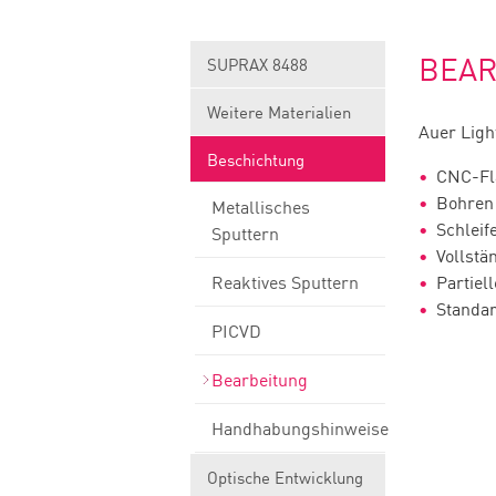
BEAR
SUPRAX 8488
Weitere Materialien
Auer Ligh
Beschichtung
CNC-Fl
Bohren
Metallisches
Schleif
Sputtern
Vollstä
Reaktives Sputtern
Partiel
Standar
PICVD
Bearbeitung
Handhabungshinweise
Optische Entwicklung