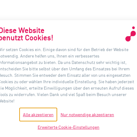
Diese Website
benutzt Cookies!
Wir setzen Cookies ein. Einige davon sind für den Betrieb der Website
KONTAKT
INF
notwendig. Andere helfen uns, Ihnen ein verbessertes
Informationsangebot zu bieten. Da uns Datenschutz sehr wichtig ist,
Auer Lighting GmbH
D
entscheiden Sie bitte selbst über den Umfang des Einsatzes bei Ihrem
Hildesheimer Straße 35
Besuch. Stimmen Sie entweder dem Einsatz aller von uns eingesetzten
A
37581 Bad Gandersheim
Cookies zu oder wählen Ihre individuelle Einstellung. Sie haben jederzeit
die Möglichkeit, erteilte Einwilligungen über den erneuten Aufruf dieses
I
Telefon: +49(0) 5382 701 · 0
Tools zu widerrufen. Vielen Dank und viel Spaß beim Besuch unserer
Fax: +49(0) 5382 701 · 297
Website!
D
info@auer-lighting.com
Alle akzeptieren
Nur notwendige akzeptieren
H
Erweiterte Cookie-Einstellungen
C