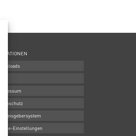
ORMATIONEN
ownloads
GB
mpressum
atenschutz
inweisgebersystem
ookie-Einstellungen