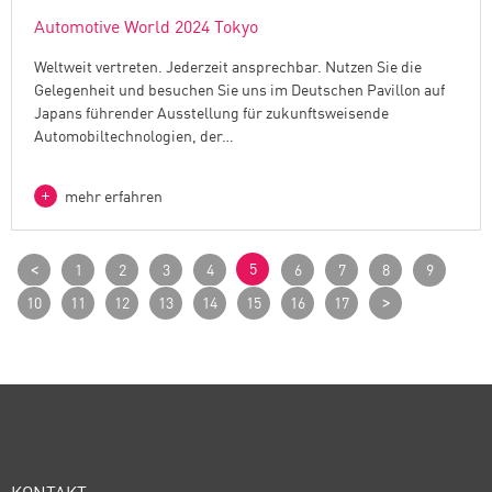
Automotive World 2024 Tokyo
Weltweit vertreten. Jederzeit ansprechbar. Nutzen Sie die
Gelegenheit und besuchen Sie uns im Deutschen Pavillon auf
Japans führender Ausstellung für zukunftsweisende
Automobiltechnologien, der…
mehr erfahren
<
5
1
2
3
4
6
7
8
9
>
10
11
12
13
14
15
16
17