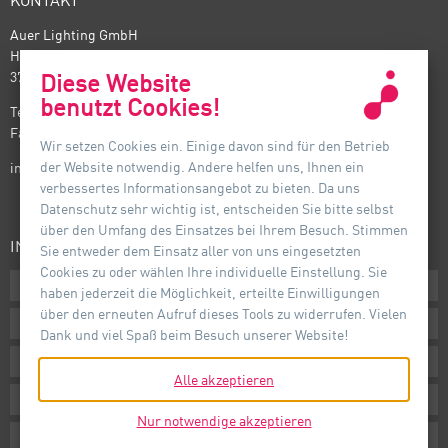
KONTAKT
Auer Lighting GmbH
Hildesheimer Straße 35
37581 Bad Gandersheim
Diese Website
benutzt Cookies!
Telefon: +49(0) 5382 701 · 0
Fax: +49(0) 5382 701 · 297
Wir setzen Cookies ein. Einige davon sind für den Betrieb
der Website notwendig. Andere helfen uns, Ihnen ein
info@auer-lighting.com
verbessertes Informationsangebot zu bieten. Da uns
Datenschutz sehr wichtig ist, entscheiden Sie bitte selbst
über den Umfang des Einsatzes bei Ihrem Besuch. Stimmen
INFORMATIONEN
Sie entweder dem Einsatz aller von uns eingesetzten
Cookies zu oder wählen Ihre individuelle Einstellung. Sie
Downloads
haben jederzeit die Möglichkeit, erteilte Einwilligungen
über den erneuten Aufruf dieses Tools zu widerrufen. Vielen
AGB
Dank und viel Spaß beim Besuch unserer Website!
Impressum
Alle akzeptieren
Datenschutz
Nur notwendige akzeptieren
Hinweisgebersystem