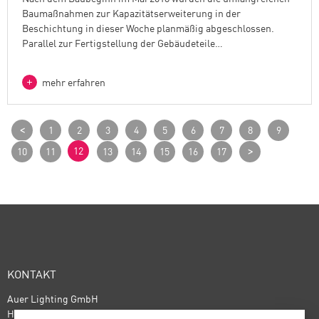
Baumaßnahmen zur Kapazitätserweiterung in der
Beschichtung in dieser Woche planmäßig abgeschlossen.
Parallel zur Fertigstellung der Gebäudeteile…
mehr erfahren
<
1
2
3
4
5
6
7
8
9
>
12
10
11
13
14
15
16
17
KONTAKT
Auer Lighting GmbH
Hildesheimer Straße 35