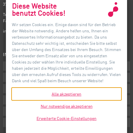
37581 Bad Gandersheim
Diese Website
benutzt Cookies!
Telefon: +49(0) 5382 701 · 0
Fax: +49(0) 5382 701 · 297
Wir setzen Cookies ein. Einige davon sind für den Betrieb
der Website notwendig. Andere helfen uns, Ihnen ein
info@auer-lighting.com
verbessertes Informationsangebot zu bieten. Da uns
Datenschutz sehr wichtig ist, entscheiden Sie bitte selbst
über den Umfang des Einsatzes bei Ihrem Besuch. Stimmen
INFORMATIONEN
Sie entweder dem Einsatz aller von uns eingesetzten
Cookies zu oder wählen Ihre individuelle Einstellung. Sie
Downloads
haben jederzeit die Möglichkeit, erteilte Einwilligungen
über den erneuten Aufruf dieses Tools zu widerrufen. Vielen
AGB
Dank und viel Spaß beim Besuch unserer Website!
Impressum
Alle akzeptieren
Datenschutz
Nur notwendige akzeptieren
Hinweisgebersystem
Erweiterte Cookie-Einstellungen
Cookie-Einstellungen