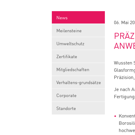
News
06. Mai 2
Meilensteine
PRÄZ
Umweltschutz
ANW
Zertifikate
Wussten S
Mitgliedschaften
Glasformg
Präzision,
Verhaltens-grundsätze
Je nach 
Corporate
Fertigung
Standorte
Konven
Borosil
hochwe