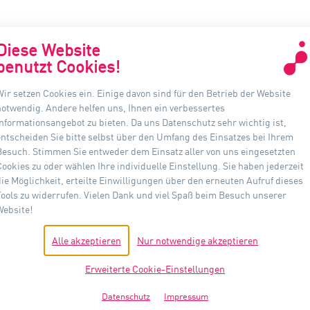
Diese Website
benutzt Cookies!
Wir setzen Cookies ein. Einige davon sind für den Betrieb der Website
KONTAKT
INF
notwendig. Andere helfen uns, Ihnen ein verbessertes
Informationsangebot zu bieten. Da uns Datenschutz sehr wichtig ist,
Auer Lighting GmbH
D
entscheiden Sie bitte selbst über den Umfang des Einsatzes bei Ihrem
Hildesheimer Straße 35
Besuch. Stimmen Sie entweder dem Einsatz aller von uns eingesetzten
A
37581 Bad Gandersheim
Cookies zu oder wählen Ihre individuelle Einstellung. Sie haben jederzeit
die Möglichkeit, erteilte Einwilligungen über den erneuten Aufruf dieses
I
Telefon: +49(0) 5382 701 · 0
Tools zu widerrufen. Vielen Dank und viel Spaß beim Besuch unserer
Fax: +49(0) 5382 701 · 297
Website!
D
info@auer-lighting.com
Alle akzeptieren
Nur notwendige akzeptieren
H
Erweiterte Cookie-Einstellungen
C
Datenschutz
Impressum