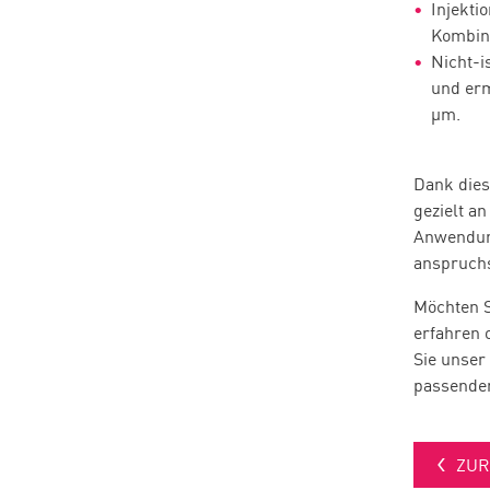
Injekti
Kombina
Nicht-i
und erm
µm.
Dank dies
gezielt a
Anwendung
anspruch
Möchten S
erfahren 
Sie unser
passenden
ZU