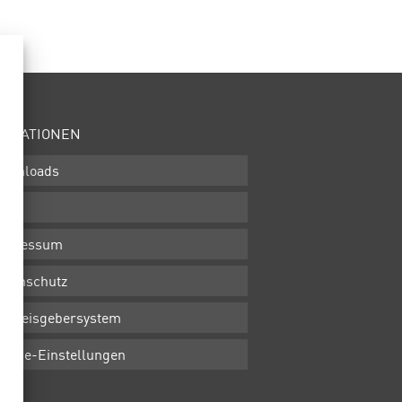
ORMATIONEN
ownloads
GB
mpressum
atenschutz
inweisgebersystem
ookie-Einstellungen