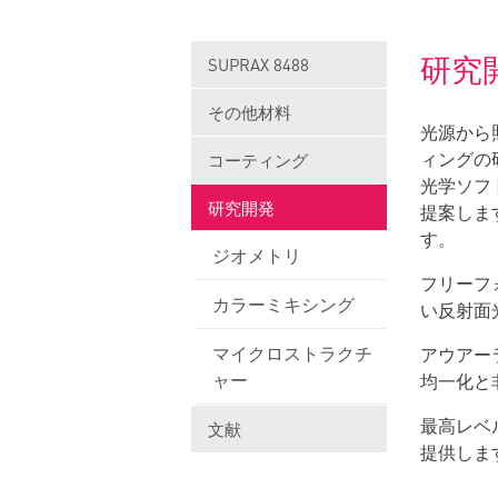
研究
SUPRAX 8488
その他材料
光源から
ィングの
コーティング
光学ソフ
研究開発
提案しま
す。
ジオメトリ
フリーフ
カラーミキシング
い反射面
マイクロストラクチ
アウアーライ
ャー
均一化と
最高レベ
文献
提供し