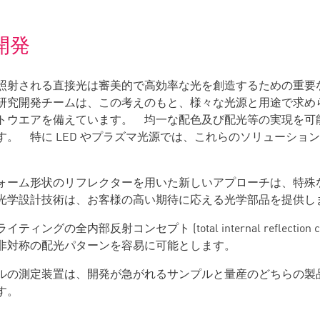
開発
照射される直接光は審美的で高効率な光を創造するための重要
研究開発チームは、この考えのもと、様々な光源と用途で求め
トウエアを備えています。 均一な配色及び配光等の実現を可
す。 特に LED やプラズマ光源では、これらのソリューショ
ォーム形状のリフレクターを用いた新しいアプローチは、特殊
光学設計技術は、お客様の高い期待に応える光学部品を提供し
ティングの全内部反射コンセプト (total internal reflection
非対称の配光パターンを容易に可能とします。
ルの測定装置は、開発が急がれるサンプルと量産のどちらの製
ます。