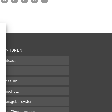
ORMATIONEN
ownloads
GB
mpressum
atenschutz
inweisgebersystem
ookie-Einstellungen