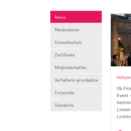
News
Meilensteine
Umweltschutz
Zertifikate
Mitgliedschaften
Hollyw
Verhaltens-grundsätze
Ob Fil
Corporate
Event 
höchst
Standorte
Linsen
Lichtl