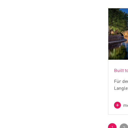
Built t
Für de
Langle
me
1
2