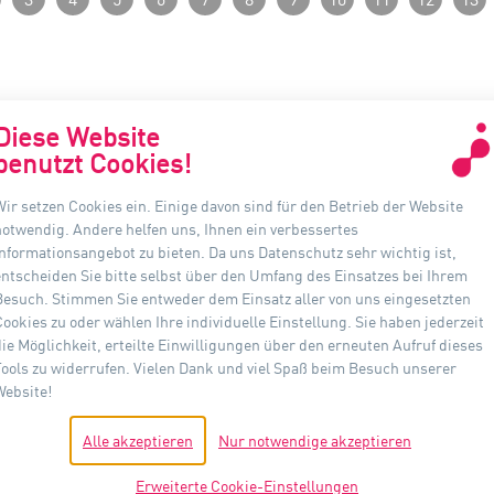
Diese Website
benutzt Cookies!
Wir setzen Cookies ein. Einige davon sind für den Betrieb der Website
KONTAKT
INF
notwendig. Andere helfen uns, Ihnen ein verbessertes
Informationsangebot zu bieten. Da uns Datenschutz sehr wichtig ist,
Auer Lighting GmbH
D
entscheiden Sie bitte selbst über den Umfang des Einsatzes bei Ihrem
Hildesheimer Straße 35
Besuch. Stimmen Sie entweder dem Einsatz aller von uns eingesetzten
A
37581 Bad Gandersheim
Cookies zu oder wählen Ihre individuelle Einstellung. Sie haben jederzeit
die Möglichkeit, erteilte Einwilligungen über den erneuten Aufruf dieses
I
Telefon: +49(0) 5382 701 · 0
Tools zu widerrufen. Vielen Dank und viel Spaß beim Besuch unserer
Fax: +49(0) 5382 701 · 297
Website!
D
info@auer-lighting.com
Alle akzeptieren
Nur notwendige akzeptieren
H
Erweiterte Cookie-Einstellungen
C