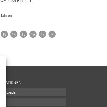
16949 und ISO 9001…
rfahren
>
13
14
15
16
17
ORMATIONEN
ownloads
GB