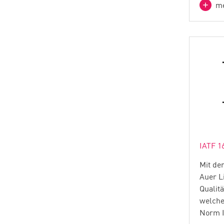
me
IATF 1
Mit de
Auer L
Qualit
welche
Norm I