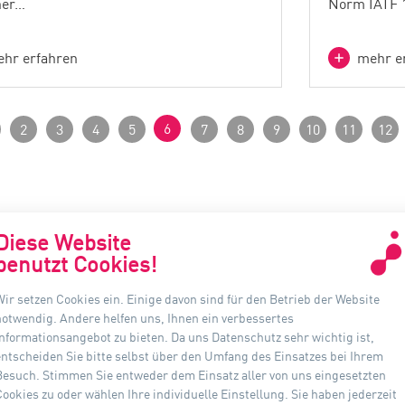
her…
Norm IATF 
hr erfahren
mehr e
6
2
3
4
5
7
8
9
10
11
12
Diese Website
benutzt Cookies!
Wir setzen Cookies ein. Einige davon sind für den Betrieb der Website
KONTAKT
INF
notwendig. Andere helfen uns, Ihnen ein verbessertes
Informationsangebot zu bieten. Da uns Datenschutz sehr wichtig ist,
Auer Lighting GmbH
D
entscheiden Sie bitte selbst über den Umfang des Einsatzes bei Ihrem
Hildesheimer Straße 35
Besuch. Stimmen Sie entweder dem Einsatz aller von uns eingesetzten
A
37581 Bad Gandersheim
Cookies zu oder wählen Ihre individuelle Einstellung. Sie haben jederzeit