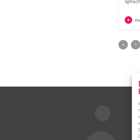
optisc
me
<
1