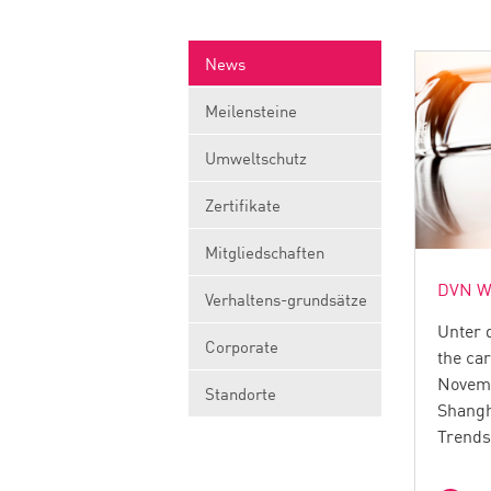
News
Meilensteine
Umweltschutz
Zertifikate
Mitgliedschaften
DVN Wo
Verhaltens-grundsätze
Unter 
Corporate
the car
Novemb
Standorte
Shangh
Trends