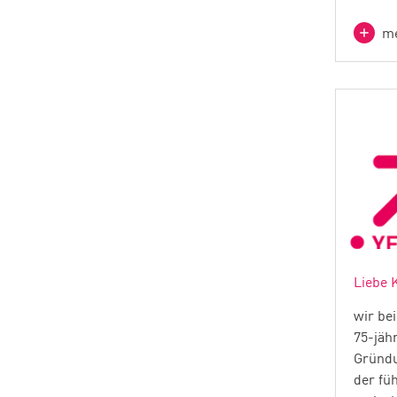
me
Liebe 
wir be
75-jäh
Gründu
der fü