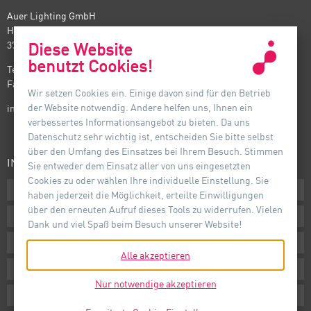
Auer Lighting GmbH
Hildesheimer Straße 35
37581 Bad Gandersheim
Diese Website
benutzt Cookies!
Telefon: +49(0) 5382 701 · 0
Fax: +49(0) 5382 701 · 297
Wir setzen Cookies ein. Einige davon sind für den Betrieb
der Website notwendig. Andere helfen uns, Ihnen ein
info@auer-lighting.com
verbessertes Informationsangebot zu bieten. Da uns
Datenschutz sehr wichtig ist, entscheiden Sie bitte selbst
über den Umfang des Einsatzes bei Ihrem Besuch. Stimmen
INFORMATIONEN
Sie entweder dem Einsatz aller von uns eingesetzten
Cookies zu oder wählen Ihre individuelle Einstellung. Sie
Downloads
haben jederzeit die Möglichkeit, erteilte Einwilligungen
über den erneuten Aufruf dieses Tools zu widerrufen. Vielen
AGB
Dank und viel Spaß beim Besuch unserer Website!
Impressum
Alle akzeptieren
Datenschutz
Nur notwendige akzeptieren
Hinweisgebersystem